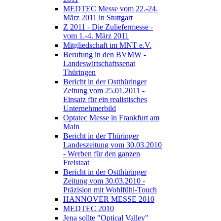
MEDTEC Messe vom 22.-24.
März 2011 in Stuttgart
Z 2011 - Die Zuliefermesse -
vom 1.-4. März 2011
Mitgliedschaft im MNT e.V.
Berufung in den BVMW -
Landeswirtschaftssenat
Thüringen
Bericht in der Ostthüringer
Zeitung vom 25.01.2011 -
Einsatz für ein realistisches
Unternehmerbild
Optatec Messe in Frankfurt am
Main
Bericht in der Thüringer
Landeszeitung vom 30.03.2010
- Werben für den ganzen
Freistaat
Bericht in der Ostthüringer
Zeitung vom 30.03.2010 -
Präzision mit Wohlfühl-Touch
HANNOVER MESSE 2010
MEDTEC 2010
Jena sollte "Optical Valley"