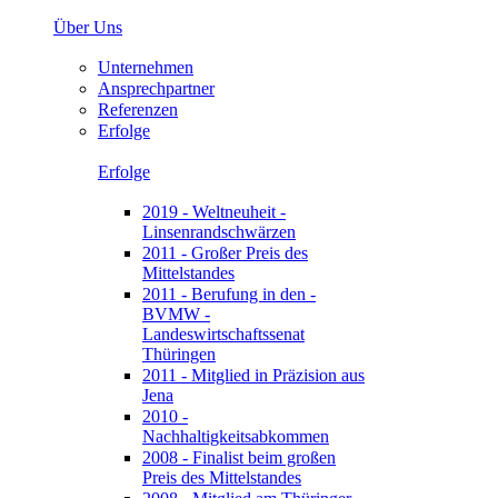
Über Uns
Unternehmen
Ansprechpartner
Referenzen
Erfolge
Erfolge
2019 - Weltneuheit -
Linsenrandschwärzen
2011 - Großer Preis des
Mittelstandes
2011 - Berufung in den -
BVMW -
Landeswirtschaftssenat
Thüringen
2011 - Mitglied in Präzision aus
Jena
2010 -
Nachhaltigkeitsabkommen
2008 - Finalist beim großen
Preis des Mittelstandes