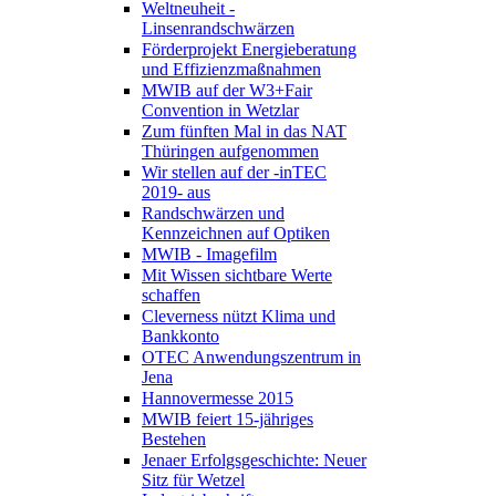
Weltneuheit -
Linsenrandschwärzen
Förderprojekt Energieberatung
und Effizienzmaßnahmen
MWIB auf der W3+Fair
Convention in Wetzlar
Zum fünften Mal in das NAT
Thüringen aufgenommen
Wir stellen auf der -inTEC
2019- aus
Randschwärzen und
Kennzeichnen auf Optiken
MWIB - Imagefilm
Mit Wissen sichtbare Werte
schaffen
Cleverness nützt Klima und
Bankkonto
OTEC Anwendungszentrum in
Jena
Hannovermesse 2015
MWIB feiert 15-jähriges
Bestehen
Jenaer Erfolgsgeschichte: Neuer
Sitz für Wetzel