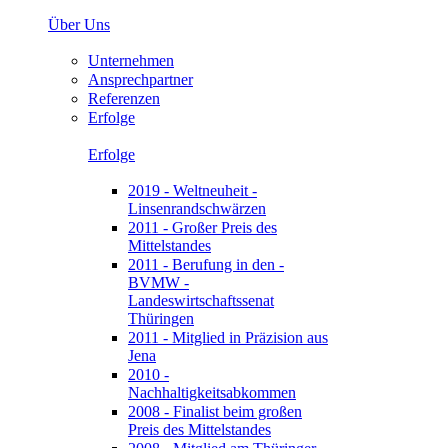
Über Uns
Unternehmen
Ansprechpartner
Referenzen
Erfolge
Erfolge
2019 - Weltneuheit -
Linsenrandschwärzen
2011 - Großer Preis des
Mittelstandes
2011 - Berufung in den -
BVMW -
Landeswirtschaftssenat
Thüringen
2011 - Mitglied in Präzision aus
Jena
2010 -
Nachhaltigkeitsabkommen
2008 - Finalist beim großen
Preis des Mittelstandes