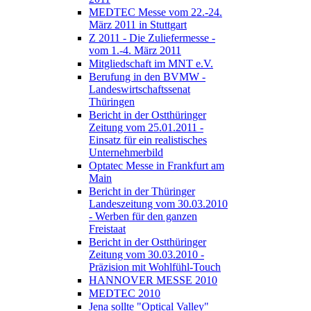
MEDTEC Messe vom 22.-24.
März 2011 in Stuttgart
Z 2011 - Die Zuliefermesse -
vom 1.-4. März 2011
Mitgliedschaft im MNT e.V.
Berufung in den BVMW -
Landeswirtschaftssenat
Thüringen
Bericht in der Ostthüringer
Zeitung vom 25.01.2011 -
Einsatz für ein realistisches
Unternehmerbild
Optatec Messe in Frankfurt am
Main
Bericht in der Thüringer
Landeszeitung vom 30.03.2010
- Werben für den ganzen
Freistaat
Bericht in der Ostthüringer
Zeitung vom 30.03.2010 -
Präzision mit Wohlfühl-Touch
HANNOVER MESSE 2010
MEDTEC 2010
Jena sollte "Optical Valley"