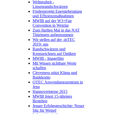
Weltneuheit -
Linsenrandschwärzen
Förderprojekt Energieberatung
und Effizienzmaßnahmen
MWIB auf der W3+Fair
Convention in Wetzlar
Zum fünften Mal in das NAT
Thüringen aufgenommen
Wir stellen auf der -inTEC
2019- aus
Randschwärzen und
Kennzeichnen auf Optiken
MWIB - Imagefilm
Mit Wissen sichtbare Werte
schaffen
Cleverness nützt Klima und
Bankkonto
OTEC Anwendungszentrum in
Jena
Hannovermesse 2015
MWIB feiert 15-jähriges
Bestehen
Jenaer Erfolgsgeschichte: Neuer
Sitz für Wetzel