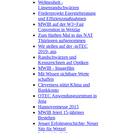
Weltneuheit -
Linsenrandschwärzen
Förderprojekt Energieberatung
und Effizienzmaßnahmen
MWIB auf der W3+Fair
Convention in Wetzlar
Zum fünften Mal in das NAT
Thüringen aufgenommen
Wir stellen auf der -inTEC
2019- aus
Randschwärzen und
Kennzeichnen auf Optiken
MWIB - Imagefilm
Mit Wissen sichtbare Werte
schaffen
Cleverness nützt Klima und
Bankkonto
OTEC Anwendungszentrum in
Jena
Hannovermesse 2015
MWIB feiert 15-jähriges
Bestehen
Jenaer Erfolgsgeschichte: Neuer
Sitz für Wetzel