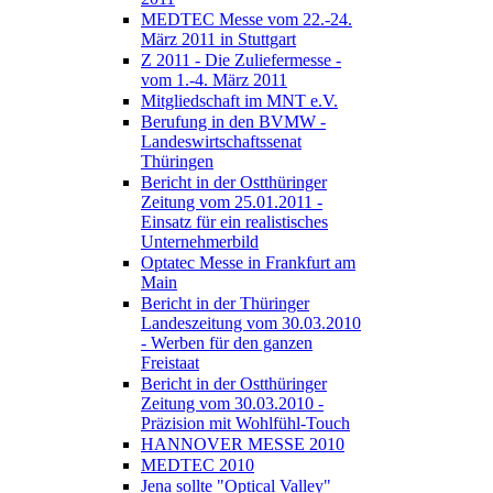
MEDTEC Messe vom 22.-24.
März 2011 in Stuttgart
Z 2011 - Die Zuliefermesse -
vom 1.-4. März 2011
Mitgliedschaft im MNT e.V.
Berufung in den BVMW -
Landeswirtschaftssenat
Thüringen
Bericht in der Ostthüringer
Zeitung vom 25.01.2011 -
Einsatz für ein realistisches
Unternehmerbild
Optatec Messe in Frankfurt am
Main
Bericht in der Thüringer
Landeszeitung vom 30.03.2010
- Werben für den ganzen
Freistaat
Bericht in der Ostthüringer
Zeitung vom 30.03.2010 -
Präzision mit Wohlfühl-Touch
HANNOVER MESSE 2010
MEDTEC 2010
Jena sollte "Optical Valley"