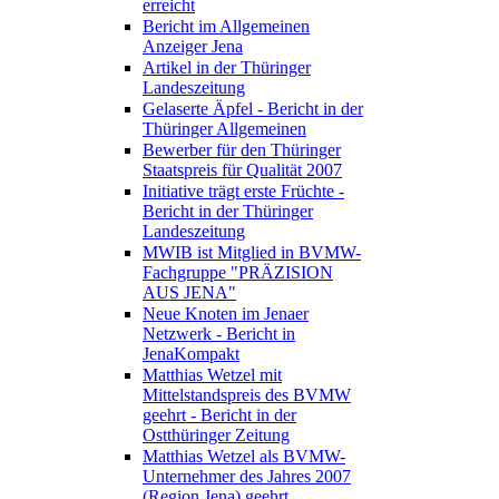
erreicht
Bericht im Allgemeinen
Anzeiger Jena
Artikel in der Thüringer
Landeszeitung
Gelaserte Äpfel - Bericht in der
Thüringer Allgemeinen
Bewerber für den Thüringer
Staatspreis für Qualität 2007
Initiative trägt erste Früchte -
Bericht in der Thüringer
Landeszeitung
MWIB ist Mitglied in BVMW-
Fachgruppe "PRÄZISION
AUS JENA"
Neue Knoten im Jenaer
Netzwerk - Bericht in
JenaKompakt
Matthias Wetzel mit
Mittelstandspreis des BVMW
geehrt - Bericht in der
Ostthüringer Zeitung
Matthias Wetzel als BVMW-
Unternehmer des Jahres 2007
(Region Jena) geehrt