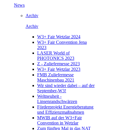
News
Archiv
Archiv
W3+ Fair Wetzlar 2024
W3+ Fair Convention Jena
2023
LASER World of
PHOTONICS 2023
Z - Zuliefermesse 2023
W3+ Fair Wetzlar 2023
FMB Zuliefermesse
Maschinenbau 2021
Wir sind wieder dabei – auf der
September-W3!
Weltneuheit -
Linsenrandschwärzen
Förderprojekt Energieberatung
und Effizienzmaßnahmen
MWIB auf der W3+Fair
Convention in Wetzlar
Zum fünften Mal in das NAT