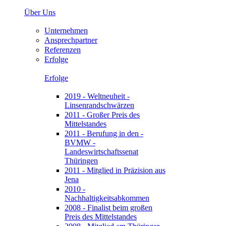
Über Uns
Unternehmen
Ansprechpartner
Referenzen
Erfolge
Erfolge
2019 - Weltneuheit -
Linsenrandschwärzen
2011 - Großer Preis des
Mittelstandes
2011 - Berufung in den -
BVMW -
Landeswirtschaftssenat
Thüringen
2011 - Mitglied in Präzision aus
Jena
2010 -
Nachhaltigkeitsabkommen
2008 - Finalist beim großen
Preis des Mittelstandes