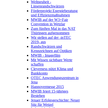
Weltneuheit -
Linsenrandschwärzen
Förderprojekt Energieberatung
und Effizienzmaßnahmen
MWIB auf der W3+Fair
Convention in Wetzlar
Zum fünften Mal in das NAT
Thüringen aufgenommen
Wir stellen auf der -inTEC
2019- aus
Randschwärzen und
Kennzeichnen auf Optiken
MWIB - Imagefilm
Mit Wissen sichtbare Werte
schaffen
Cleverness nützt Klima und
Bankkonto
OTEC Anwendungszentrum in
Jena
Hannovermesse 2015
MWIB feiert 15-jähriges
Bestehen
Jenaer Erfolgsgeschichte: Neuer
Sitz für Wetzel