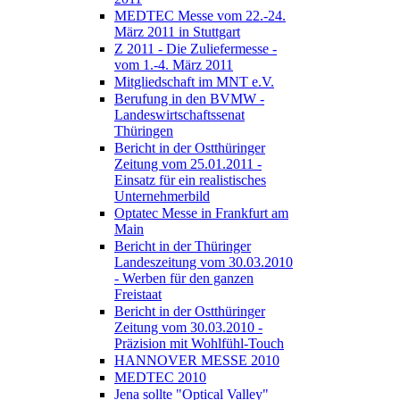
MEDTEC Messe vom 22.-24.
März 2011 in Stuttgart
Z 2011 - Die Zuliefermesse -
vom 1.-4. März 2011
Mitgliedschaft im MNT e.V.
Berufung in den BVMW -
Landeswirtschaftssenat
Thüringen
Bericht in der Ostthüringer
Zeitung vom 25.01.2011 -
Einsatz für ein realistisches
Unternehmerbild
Optatec Messe in Frankfurt am
Main
Bericht in der Thüringer
Landeszeitung vom 30.03.2010
- Werben für den ganzen
Freistaat
Bericht in der Ostthüringer
Zeitung vom 30.03.2010 -
Präzision mit Wohlfühl-Touch
HANNOVER MESSE 2010
MEDTEC 2010
Jena sollte "Optical Valley"