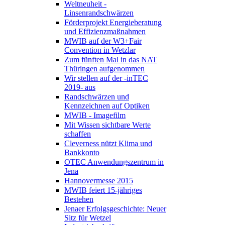
Weltneuheit -
Linsenrandschwärzen
Förderprojekt Energieberatung
und Effizienzmaßnahmen
MWIB auf der W3+Fair
Convention in Wetzlar
Zum fünften Mal in das NAT
Thüringen aufgenommen
Wir stellen auf der -inTEC
2019- aus
Randschwärzen und
Kennzeichnen auf Optiken
MWIB - Imagefilm
Mit Wissen sichtbare Werte
schaffen
Cleverness nützt Klima und
Bankkonto
OTEC Anwendungszentrum in
Jena
Hannovermesse 2015
MWIB feiert 15-jähriges
Bestehen
Jenaer Erfolgsgeschichte: Neuer
Sitz für Wetzel