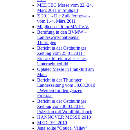
MEDTEC Messe vom 22.-24.
März 2011 in Stuttgart
Z 2011 - Die Zuliefermesse -
vom 1.-4. März 2011
Mitgliedschaft im MNT e.V.
Berufung in den BVMW -
Landeswirtschaftssenat
Thüringen
Bericht in der Ostthüringer
Zeitung vom 25.01.2011 -
Einsatz für ein realistisches
Unternehmerbild
Optatec Messe in Frankfurt am
Main
Bericht in der Thüringer
Landeszeitung vom 30.03.2010
- Werben für den ganzen
Freistaat
Bericht in der Ostthüringer
Zeitung vom 30.03.2010 -
Präzision mit Wohlfühl-Touch
HANNOVER MESSE 2010
MEDTEC 2010
Jena sollte "Optical Valley"