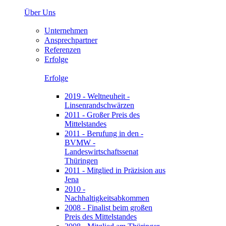
Über Uns
Unternehmen
Ansprechpartner
Referenzen
Erfolge
Erfolge
2019 - Weltneuheit -
Linsenrandschwärzen
2011 - Großer Preis des
Mittelstandes
2011 - Berufung in den -
BVMW -
Landeswirtschaftssenat
Thüringen
2011 - Mitglied in Präzision aus
Jena
2010 -
Nachhaltigkeitsabkommen
2008 - Finalist beim großen
Preis des Mittelstandes