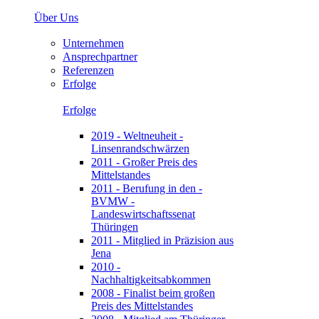
Über Uns
Unternehmen
Ansprechpartner
Referenzen
Erfolge
Erfolge
2019 - Weltneuheit -
Linsenrandschwärzen
2011 - Großer Preis des
Mittelstandes
2011 - Berufung in den -
BVMW -
Landeswirtschaftssenat
Thüringen
2011 - Mitglied in Präzision aus
Jena
2010 -
Nachhaltigkeitsabkommen
2008 - Finalist beim großen
Preis des Mittelstandes