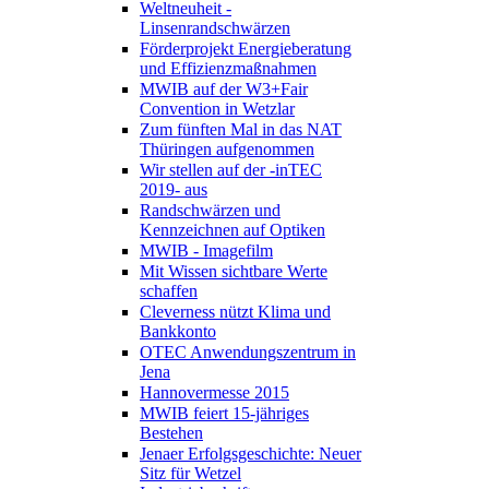
Weltneuheit -
Linsenrandschwärzen
Förderprojekt Energieberatung
und Effizienzmaßnahmen
MWIB auf der W3+Fair
Convention in Wetzlar
Zum fünften Mal in das NAT
Thüringen aufgenommen
Wir stellen auf der -inTEC
2019- aus
Randschwärzen und
Kennzeichnen auf Optiken
MWIB - Imagefilm
Mit Wissen sichtbare Werte
schaffen
Cleverness nützt Klima und
Bankkonto
OTEC Anwendungszentrum in
Jena
Hannovermesse 2015
MWIB feiert 15-jähriges
Bestehen
Jenaer Erfolgsgeschichte: Neuer
Sitz für Wetzel