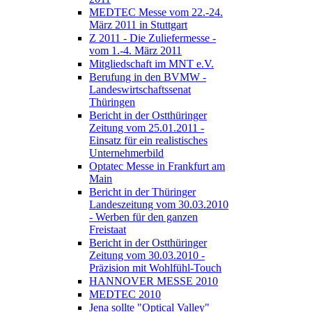
MEDTEC Messe vom 22.-24.
März 2011 in Stuttgart
Z 2011 - Die Zuliefermesse -
vom 1.-4. März 2011
Mitgliedschaft im MNT e.V.
Berufung in den BVMW -
Landeswirtschaftssenat
Thüringen
Bericht in der Ostthüringer
Zeitung vom 25.01.2011 -
Einsatz für ein realistisches
Unternehmerbild
Optatec Messe in Frankfurt am
Main
Bericht in der Thüringer
Landeszeitung vom 30.03.2010
- Werben für den ganzen
Freistaat
Bericht in der Ostthüringer
Zeitung vom 30.03.2010 -
Präzision mit Wohlfühl-Touch
HANNOVER MESSE 2010
MEDTEC 2010
Jena sollte "Optical Valley"