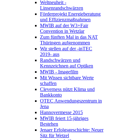
Weltneuheit -
Linsenrandschwärzen
Förderprojekt Energieberatung
und Effizienzmaßnahmen
MWIB auf der W3+Fair
Convention in Wetzlar
Zum fünften Mal in das NAT
Thüringen aufgenommen
Wir stellen auf der -inTEC
2019- aus
Randschwärzen und
Kennzeichnen auf Optiken
MWIB - Imagefilm
Mit Wissen sichtbare Werte
schaffen
Cleverness nützt Klima und
Bankkonto
OTEC Anwendungszentrum in
Jena
Hannovermesse 2015
MWIB feiert 15-jähriges
Bestehen
Jenaer Erfolgsgeschichte: Neuer
Sitz für Wetzel