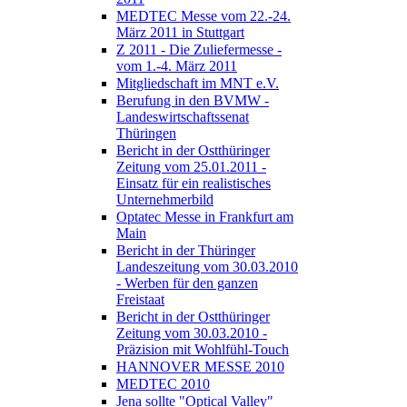
MEDTEC Messe vom 22.-24.
März 2011 in Stuttgart
Z 2011 - Die Zuliefermesse -
vom 1.-4. März 2011
Mitgliedschaft im MNT e.V.
Berufung in den BVMW -
Landeswirtschaftssenat
Thüringen
Bericht in der Ostthüringer
Zeitung vom 25.01.2011 -
Einsatz für ein realistisches
Unternehmerbild
Optatec Messe in Frankfurt am
Main
Bericht in der Thüringer
Landeszeitung vom 30.03.2010
- Werben für den ganzen
Freistaat
Bericht in der Ostthüringer
Zeitung vom 30.03.2010 -
Präzision mit Wohlfühl-Touch
HANNOVER MESSE 2010
MEDTEC 2010
Jena sollte "Optical Valley"