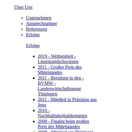
Über Uns
Unternehmen
Ansprechpartner
Referenzen
Erfolge
Erfolge
2019 - Weltneuheit -
Linsenrandschwärzen
2011 - Großer Preis des
Mittelstandes
2011 - Berufung in den -
BVMW -
Landeswirtschaftssenat
Thüringen
2011 - Mitglied in Präzision aus
Jena
2010 -
Nachhaltigkeitsabkommen
2008 - Finalist beim großen
Preis des Mittelstandes