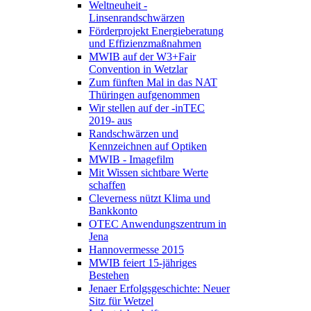
Weltneuheit -
Linsenrandschwärzen
Förderprojekt Energieberatung
und Effizienzmaßnahmen
MWIB auf der W3+Fair
Convention in Wetzlar
Zum fünften Mal in das NAT
Thüringen aufgenommen
Wir stellen auf der -inTEC
2019- aus
Randschwärzen und
Kennzeichnen auf Optiken
MWIB - Imagefilm
Mit Wissen sichtbare Werte
schaffen
Cleverness nützt Klima und
Bankkonto
OTEC Anwendungszentrum in
Jena
Hannovermesse 2015
MWIB feiert 15-jähriges
Bestehen
Jenaer Erfolgsgeschichte: Neuer
Sitz für Wetzel