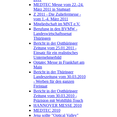
MEDTEC Messe vom 22.-24.
März 2011 in Stuttgart
Z 2011 - Die Zuliefermesse -
vom 1.-4. März 2011
Mitgliedschaft im MNT e.V.
Berufung in den BVMW -
Landeswirtschaftssenat
Thüringen
Bericht in der Ostthüringer
Zeitung vom 25.01.2011 -
Einsatz für ein realistisches
Unternehmerbild
Optatec Messe in Frankfurt am
Main
Bericht in der Thüringer
Landeszeitung vom 30.03.2010
- Werben für den ganzen
Freistaat
Bericht in der Ostthüringer
Zeitung vom 30.03.2010 -
Präzision mit Wohlfühl-Touch
HANNOVER MESSE 2010
MEDTEC 2010
Jena sollte "Optical Valley"