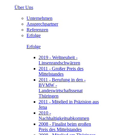
Über Uns
Unternehmen
Ansprechpartner
Referenzen
Erfolge
Erfolge
2019 - Weltneuheit -
Linsenrandschwärzen
2011 - Großer Preis des
Mittelstandes
2011 - Berufung in den -
BVMW -
Landeswirtschaftssenat
Thüringen
2011 - Mitglied in Präzision aus
Jena
2010 -
Nachhaltigkeitsabkommen
2008 - Finalist beim großen
Preis des Mittelstandes