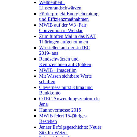
Weltneuheit -
Linsenrandschwärzen
Förderprojekt Energieberatung
und Effizienzmaßnahmen
MWIB auf der W3+Fair
Convention in Wetzlar
Zum fünften Mal in das NAT
Thüringen aufgenommen
Wir stellen auf der -inTEC
2019- aus
Randschwärzen und
Kennzeichnen auf Optiken
MWIB - Imagefilm
Mit Wissen sichtbare Werte
schaffen
Cleverness nützt Klima und
Bankkonto
OTEC Anwendungszentrum in
Jena
Hannovermesse 2015
MWIB feiert 15-jähriges
Bestehen
Jenaer Erfolgsgeschichte: Neuer
Sitz für Wetzel