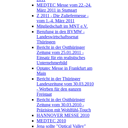
MEDTEC Messe vom 22.-24.
März 2011 in Stuttgart
Z 2011 - Die Zuliefermesse -
vom 1.-4. März 2011
Mitgliedschaft im MNT e.V.
Berufung in den BVMW -
Landeswirtschaftssenat
Thüringen
Bericht in der Ostthüringer
Zeitung vom 25.01.2011 -
Einsatz für ein realistisches
Unternehmerbild
Optatec Messe in Frankfurt am
Main
Bericht in der Thüringer
Landeszeitung vom 30.03.2010
- Werben für den ganzen
Freistaat
Bericht in der Ostthüringer
Zeitung vom 30.03.2010 -
Präzision mit Wohlfühl-Touch
HANNOVER MESSE 2010
MEDTEC 2010
Jena sollte "Optical Valley"