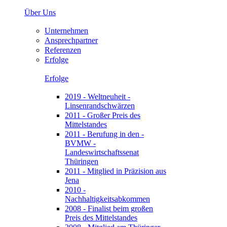
Über Uns
Unternehmen
Ansprechpartner
Referenzen
Erfolge
Erfolge
2019 - Weltneuheit -
Linsenrandschwärzen
2011 - Großer Preis des
Mittelstandes
2011 - Berufung in den -
BVMW -
Landeswirtschaftssenat
Thüringen
2011 - Mitglied in Präzision aus
Jena
2010 -
Nachhaltigkeitsabkommen
2008 - Finalist beim großen
Preis des Mittelstandes