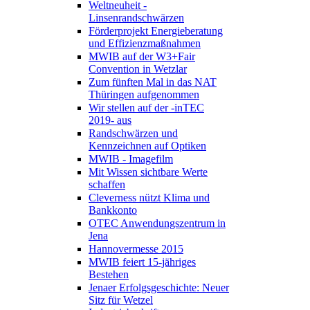
Weltneuheit -
Linsenrandschwärzen
Förderprojekt Energieberatung
und Effizienzmaßnahmen
MWIB auf der W3+Fair
Convention in Wetzlar
Zum fünften Mal in das NAT
Thüringen aufgenommen
Wir stellen auf der -inTEC
2019- aus
Randschwärzen und
Kennzeichnen auf Optiken
MWIB - Imagefilm
Mit Wissen sichtbare Werte
schaffen
Cleverness nützt Klima und
Bankkonto
OTEC Anwendungszentrum in
Jena
Hannovermesse 2015
MWIB feiert 15-jähriges
Bestehen
Jenaer Erfolgsgeschichte: Neuer
Sitz für Wetzel