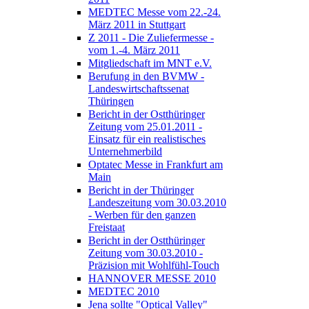
MEDTEC Messe vom 22.-24.
März 2011 in Stuttgart
Z 2011 - Die Zuliefermesse -
vom 1.-4. März 2011
Mitgliedschaft im MNT e.V.
Berufung in den BVMW -
Landeswirtschaftssenat
Thüringen
Bericht in der Ostthüringer
Zeitung vom 25.01.2011 -
Einsatz für ein realistisches
Unternehmerbild
Optatec Messe in Frankfurt am
Main
Bericht in der Thüringer
Landeszeitung vom 30.03.2010
- Werben für den ganzen
Freistaat
Bericht in der Ostthüringer
Zeitung vom 30.03.2010 -
Präzision mit Wohlfühl-Touch
HANNOVER MESSE 2010
MEDTEC 2010
Jena sollte "Optical Valley"