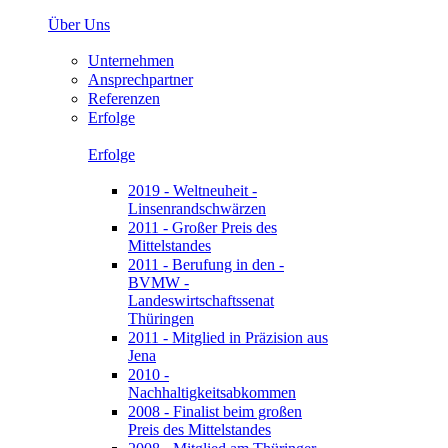
Über Uns
Unternehmen
Ansprechpartner
Referenzen
Erfolge
Erfolge
2019 - Weltneuheit -
Linsenrandschwärzen
2011 - Großer Preis des
Mittelstandes
2011 - Berufung in den -
BVMW -
Landeswirtschaftssenat
Thüringen
2011 - Mitglied in Präzision aus
Jena
2010 -
Nachhaltigkeitsabkommen
2008 - Finalist beim großen
Preis des Mittelstandes